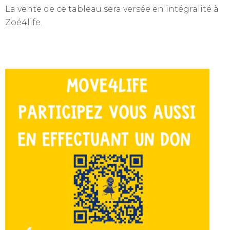
La vente de ce tableau sera versée en intégralité à
Zoé4life.