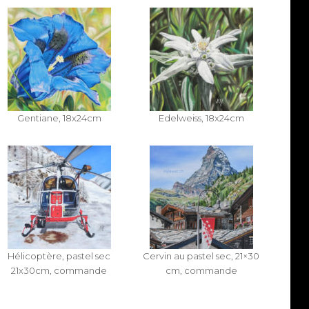
Gentiane, 18x24cm
Edelweiss, 18x24cm
Hélicoptère, pastel sec
Cervin au pastel sec, 21×30
21x30cm, commande
cm, commande