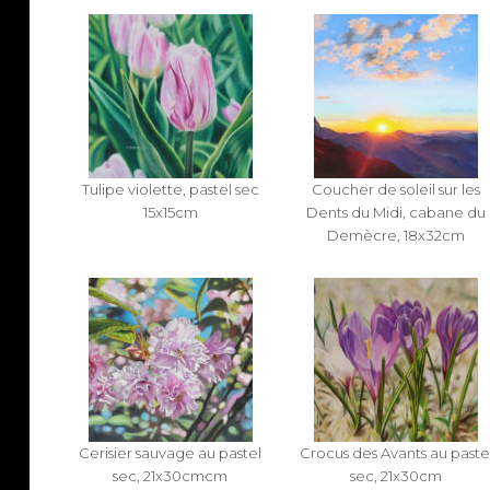
Tulipe violette, pastel sec
Coucher de soleil sur les
15x15cm
Dents du Midi, cabane du
Demècre, 18x32cm
Cerisier sauvage au pastel
Crocus des Avants au paste
sec, 21x30cmcm
sec, 21x30cm