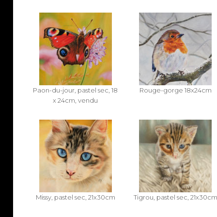
Paon-du-jour, pastel sec, 18
Rouge-gorge 18x24cm
x 24cm, vendu
Missy, pastel sec, 21x30cm
Tigrou, pastel sec, 21x30c