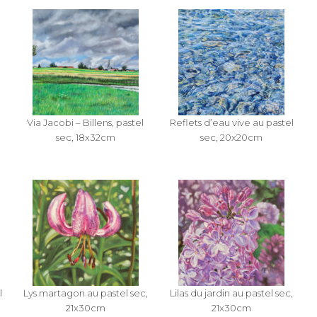
Via Jacobi – Billens, pastel
Reflets d’eau vive au pastel
sec, 18x32cm
sec, 20x20cm
l
Lys martagon au pastel sec,
Lilas du jardin au pastel sec,
21x30cm
21x30cm