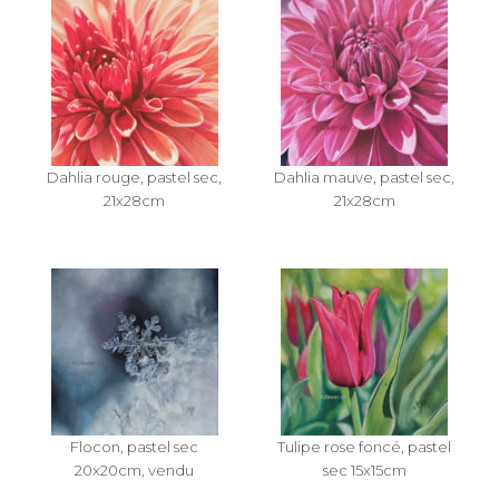
Dahlia rouge, pastel sec,
Dahlia mauve, pastel sec,
21x28cm
21x28cm
Flocon, pastel sec
Tulipe rose foncé, pastel
20x20cm, vendu
sec 15x15cm