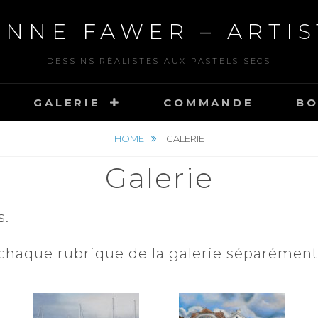
ANNE FAWER – ARTIS
DESSINS RÉALISTES AUX PASTELS SECS
GALERIE
COMMANDE
BO
HOME
GALERIE
Galerie
s.
 chaque rubrique de la galerie séparément