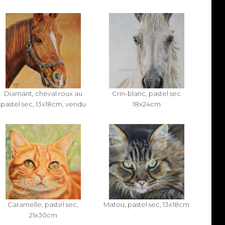
Diamant, cheval roux au
Crin-blanc, pastel sec
pastel sec, 13x18cm, vendu
18x24cm
Caramelle, pastel sec,
Matou, pastel sec, 13x18cm
21x30cm