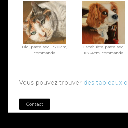
Didi, pastel sec, 13x18cm,
Cacahuète, pastel sec,
commande
18x24cm, commande
Vous pouvez trouver
des tableaux o
Contact