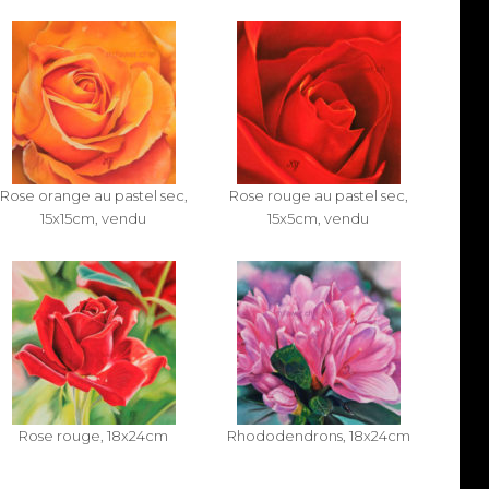
Rose orange au pastel sec,
Rose rouge au pastel sec,
15x15cm, vendu
15x5cm, vendu
Rose rouge, 18x24cm
Rhododendrons, 18x24cm