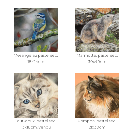
Mésange au pastel sec,
Marmotte, pastel sec,
18x24cm
30x40cm
m
Tout-doux, pastel sec,
Pompon, pastel sec,
13x18cm, vendu
21x30cm