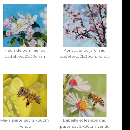
Fleurs de pommier au
Abricotier du jardin au
pastel sec, 21x30cmm
pastel sec, 21x30cm, vendu
Maya, pastel sec, 21x30cm,
L’abeille et les asters au
vendu
pastel sec 21x30cm, vendu