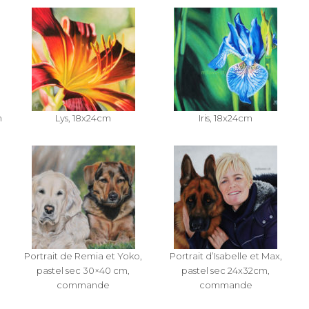
m
Lys, 18x24cm
Iris, 18x24cm
Portrait de Remia et Yoko,
Portrait d’Isabelle et Max,
pastel sec 30×40 cm,
pastel sec 24x32cm,
commande
commande