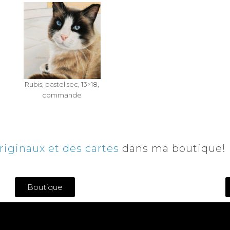
Rubis, pastel sec, 13×18,
commande
riginaux et
des cartes
dans ma boutique!
Boutique