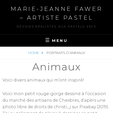
MARIE-JEANNE FAWER
– ARTISTE PASTEL
DESSINS RÉALISTES AUX PASTELS SECS
MENU
HOME
PORTRAITS D’ANIMAUX
Animaux
Voici divers animaux qui m’ont inspiré!
Voici mon petit rouge-gorge dessiné à l’occasion
du marché des artisans de Chexbres, d’apèrs une
photo libre de droits de christi_j sur Pixabay (2019).