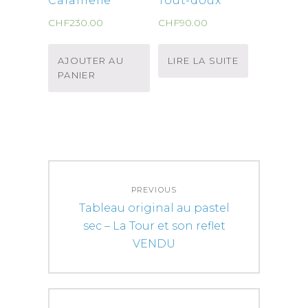
Caramelle
Tout-doux
CHF
230.00
CHF
90.00
AJOUTER AU
LIRE LA SUITE
PANIER
Navigation
PREVIOUS
de
Previous
Tableau original au pastel
l’article
post:
sec – La Tour et son reflet
VENDU