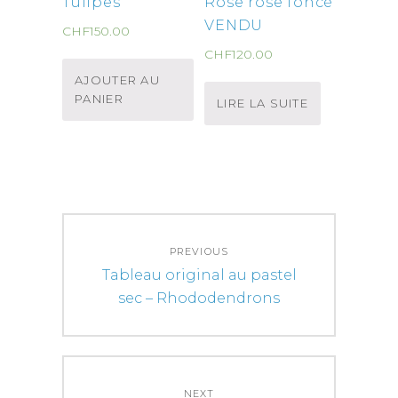
Tulipes
Rose rose foncé
VENDU
CHF
150.00
CHF
120.00
AJOUTER AU
PANIER
LIRE LA SUITE
Navigation
PREVIOUS
de
Previous
Tableau original au pastel
l’article
post:
sec – Rhododendrons
NEXT