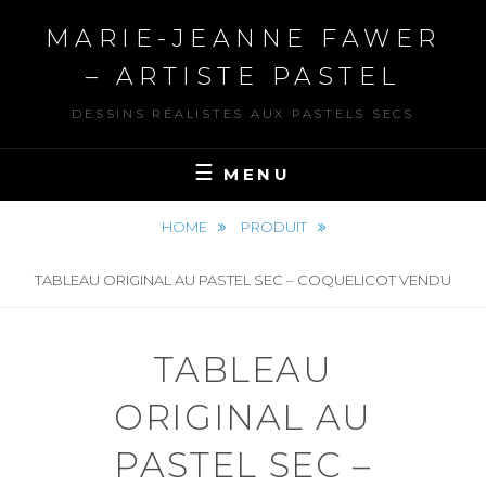
Skip
MARIE-JEANNE FAWER
to
content
– ARTISTE PASTEL
DESSINS RÉALISTES AUX PASTELS SECS
MENU
HOME
PRODUIT
TABLEAU ORIGINAL AU PASTEL SEC – COQUELICOT VENDU
TABLEAU
ORIGINAL AU
PASTEL SEC –