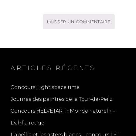
ARTICLES RÉCENTS
Concours Light space time
Journée des peintres de la Tour-de-Peilz
Concours HELVETART « Monde naturel » –
Dahlia rouge
L’abeille et les asters blancs – concours LST