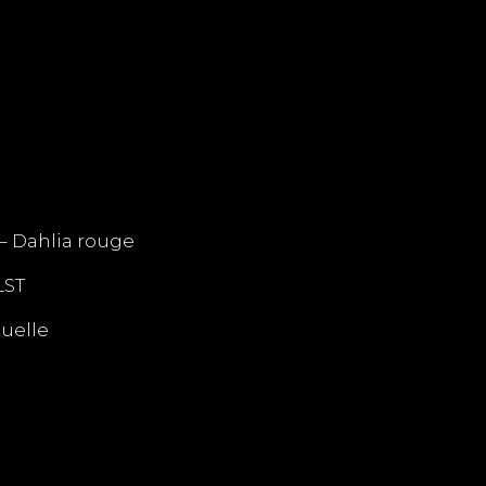
z
– Dahlia rouge
LST
tuelle