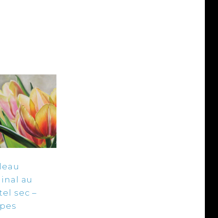
leau
ginal au
tel sec –
ipes