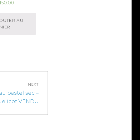
150.00
OUTER AU
NIER
NEXT
au pastel sec –
uelicot VENDU