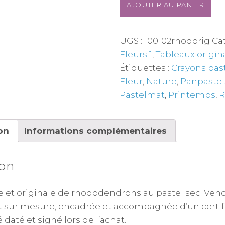
AJOUTER AU PANIER
UGS :
100102rhodorig
Cat
Fleurs 1
,
Tableaux origin
Étiquettes :
Crayons pas
Fleur
,
Nature
,
Panpastel
Pastelmat
,
Printemps
,
R
on
Informations complémentaires
ion
 et originale de rhododendrons au pastel sec. Ven
t sur mesure, encadrée et accompagnée d’un certif
 daté et signé lors de l’achat.