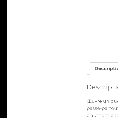
Descripti
Descript
Œuvre unique
passe-partou
d’authenticité