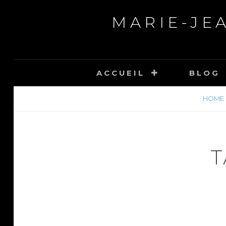
Skip
MARIE-JE
to
content
ACCUEIL
BLOG
HOME
T