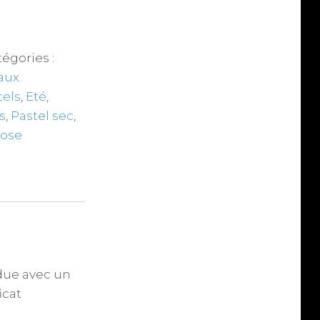
égories :
aux
tels
,
Eté
,
s
,
Pastel sec
,
ose
due avec un
icat