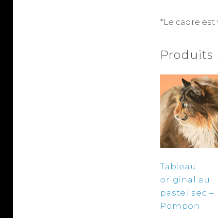
*Le cadre est
Produits
Tableau
original au
pastel sec –
Pompon