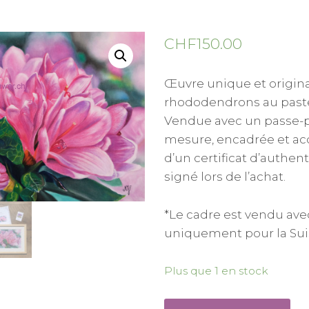
CHF
150.00
Œuvre unique et origin
rhododendrons au paste
Vendue avec un passe-p
mesure, encadrée et 
d’un certificat d’authent
signé lors de l’achat.
*Le cadre est vendu ave
uniquement pour la Sui
Plus que 1 en stock