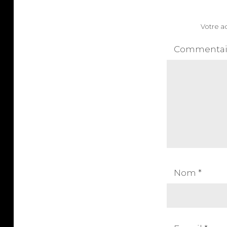
Votre ad
Commentai
Nom
*