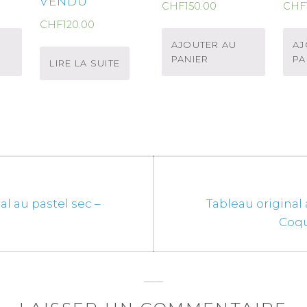
VENDU
CHF
150.00
CHF
CHF
120.00
AJOUTER AU
AJ
PANIER
PA
LIRE LA SUITE
Next
al au pastel sec –
Tableau original 
post:
Coq