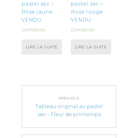
pastel sec –
pastel sec –
Rose jaune
Rose rouge
VENDU
VENDU
CHF
120.00
CHF
120.00
LIRE LA SUITE
LIRE LA SUITE
Navigation
PREVIOUS
de
Previous
Tableau original au pastel
l’article
post:
sec – Fleur de printemps