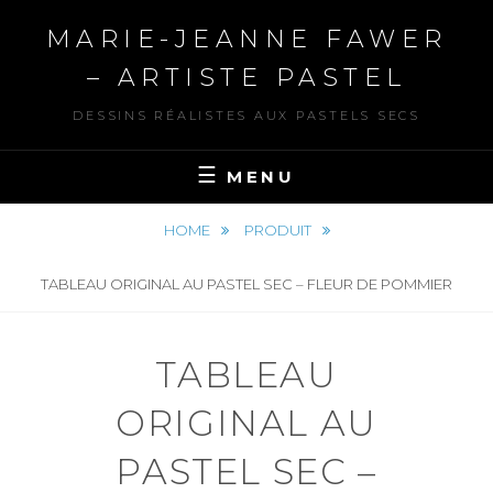
Skip
MARIE-JEANNE FAWER
to
content
– ARTISTE PASTEL
DESSINS RÉALISTES AUX PASTELS SECS
MENU
HOME
PRODUIT
TABLEAU ORIGINAL AU PASTEL SEC – FLEUR DE POMMIER
TABLEAU
ORIGINAL AU
PASTEL SEC –