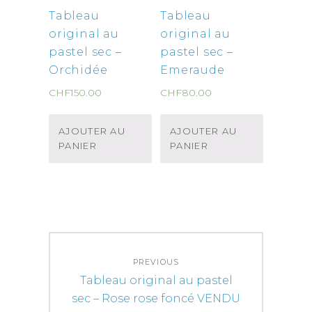
Tableau
Tableau
original au
original au
pastel sec –
pastel sec –
Orchidée
Emeraude
CHF
150.00
CHF
80.00
AJOUTER AU
AJOUTER AU
PANIER
PANIER
Navigation
PREVIOUS
de
Previous
Tableau original au pastel
l’article
post:
sec – Rose rose foncé VENDU