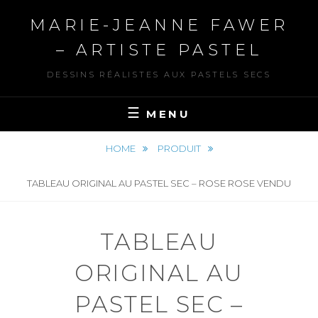
Skip
MARIE-JEANNE FAWER
to
content
– ARTISTE PASTEL
DESSINS RÉALISTES AUX PASTELS SECS
MENU
HOME
PRODUIT
TABLEAU ORIGINAL AU PASTEL SEC – ROSE ROSE VENDU
TABLEAU
ORIGINAL AU
PASTEL SEC –