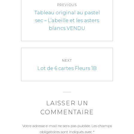
PREVIOUS
de
Previous
Tableau original au pastel
l’article
post:
sec – L’abeille et les asters
blancs VENDU
NEXT
Next
Lot de 6 cartes Fleurs 1B
post:
LAISSER UN
COMMENTAIRE
Votre adresse e-mail ne sera pas publiée.
Les champs
obligatoires sont indiqués avec
*