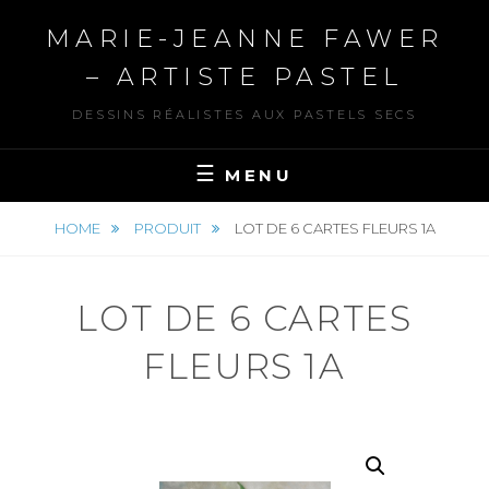
Skip
MARIE-JEANNE FAWER
to
content
– ARTISTE PASTEL
DESSINS RÉALISTES AUX PASTELS SECS
MENU
HOME
PRODUIT
LOT DE 6 CARTES FLEURS 1A
LOT DE 6 CARTES
FLEURS 1A